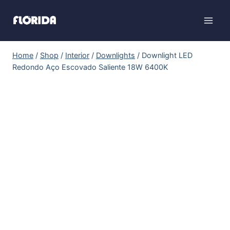
Home
/
Shop
/
Interior
/
Downlights
/
Downlight LED
Redondo Aço Escovado Saliente 18W 6400K