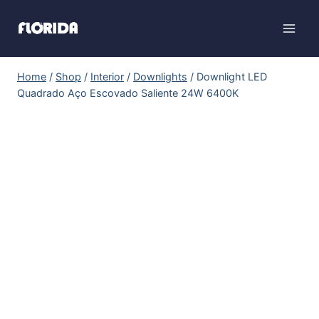
Home
/
Shop
/
Interior
/
Downlights
/
Downlight LED
Quadrado Aço Escovado Saliente 24W 6400K