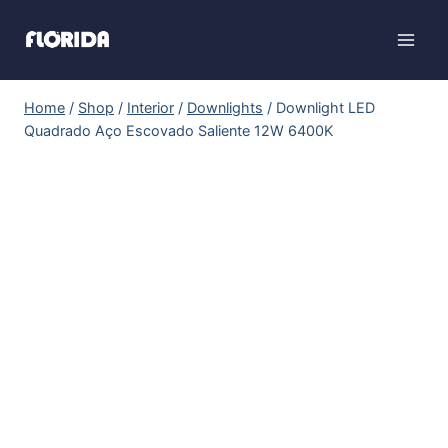
Home
/
Shop
/
Interior
/
Downlights
/
Downlight LED
Quadrado Aço Escovado Saliente 12W 6400K