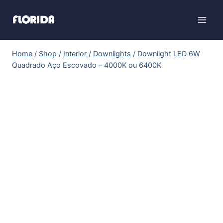
Home
/
Shop
/
Interior
/
Downlights
/
Downlight LED 6W
Quadrado Aço Escovado – 4000K ou 6400K