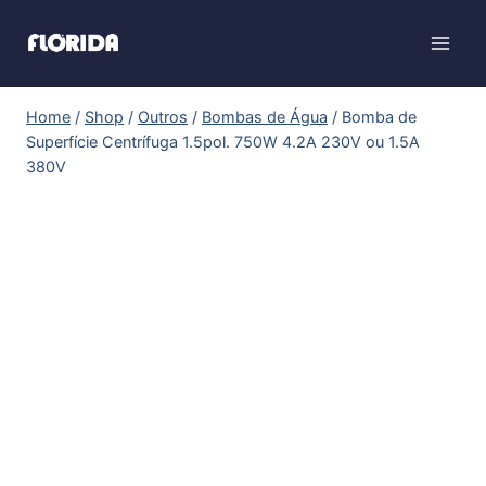
Home
/
Shop
/
Outros
/
Bombas de Água
/
Bomba de
Superfície Centrífuga 1.5pol. 750W 4.2A 230V ou 1.5A
380V