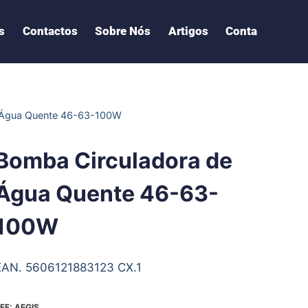
s
Contactos
Sobre Nós
Artigos
Conta
 Água Quente 46-63-100W
Bomba Circuladora de
Água Quente 46-63-
100W
EAN. 5606121883123 CX.1
EF:
AEGIS