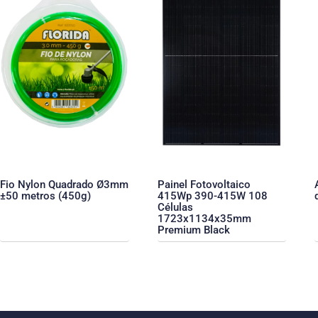
Fio Nylon Quadrado Ø3mm
Painel Fotovoltaico
±50 metros (450g)
415Wp 390-415W 108
Células
1723x1134x35mm
Premium Black