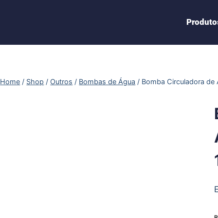
Produto
Home
/
Shop
/
Outros
/
Bombas de Água
/
Bomba Circuladora de
R