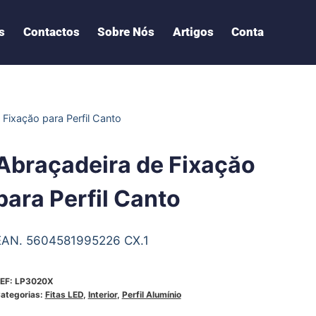
s
Contactos
Sobre Nós
Artigos
Conta
 Fixaçăo para Perfil Canto
Abraçadeira de Fixaçăo
para Perfil Canto
EAN. 5604581995226 CX.1
EF:
LP3020X
ategorias:
Fitas LED
,
Interior
,
Perfil Alumínio