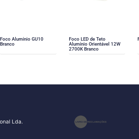
Foco Alumínio GU10
Foco LED de Teto
Branco
Alumínio Orientável 12W
2700K Branco
onal Lda.
teste