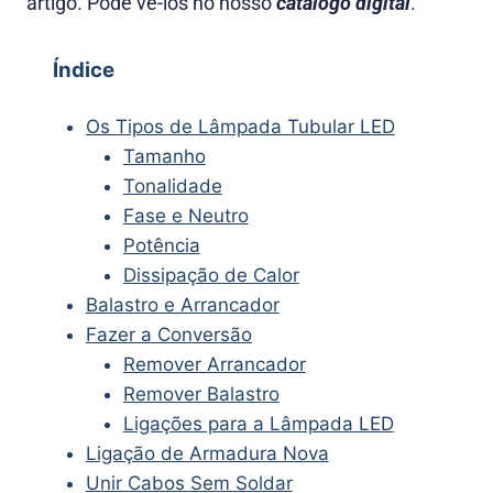
artigo. Pode vê-los no nosso
catálogo digital
.
Índice
Os Tipos de Lâmpada Tubular LED
Tamanho
Tonalidade
Fase e Neutro
Potência
Dissipação de Calor
Balastro e Arrancador
Fazer a Conversão
Remover Arrancador
Remover Balastro
Ligações para a Lâmpada LED
Ligação de Armadura Nova
Unir Cabos Sem Soldar