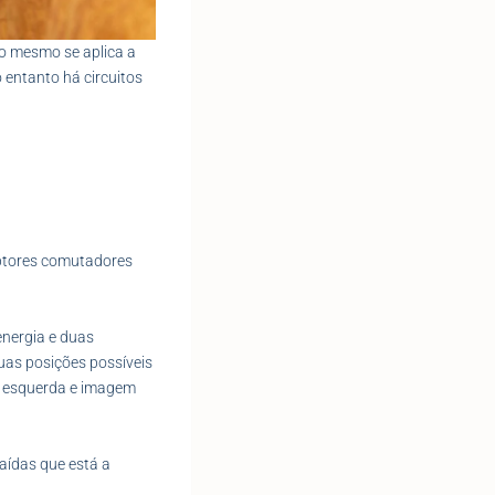
 o mesmo se aplica a
o entanto há circuitos
ruptores comutadores
nergia e duas
duas posições possíveis
 esquerda e imagem
ídas que está a