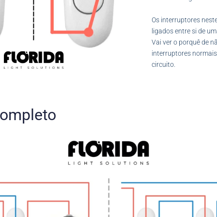
Os interruptores neste
ligados entre si de um
Vai ver o porquê de nã
interruptores normais
circuito.
Completo