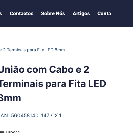
s
Contactos
Sobre Nós
Artigos
Conta
 2 Terminais para Fita LED 8mm
Uniăo com Cabo e 2
Terminais para Fita LED
8mm
EAN. 5604581401147 CX.1
EF:
LED022