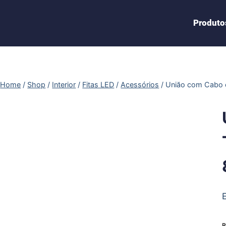
Produto
Home
/
Shop
/
Interior
/
Fitas LED
/
Acessórios
/
Uniăo com Cabo e
R