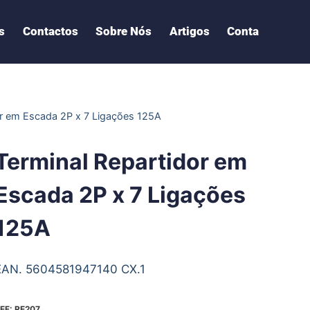
s
Contactos
Sobre Nós
Artigos
Conta
or em Escada 2P x 7 Ligações 125A
Terminal Repartidor em
Escada 2P x 7 Ligações
125A
EAN. 5604581947140 CX.1
EF:
RE207