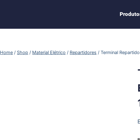
Produto
Home
/
Shop
/
Material Elétrico
/
Repartidores
/
Terminal Repartid
R