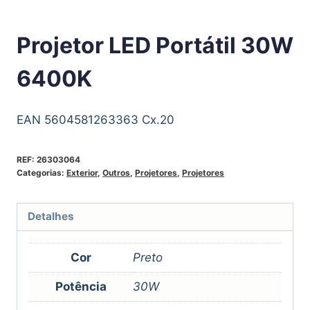
Projetor LED Portátil 30W
6400K
EAN 5604581263363 Cx.20
REF:
26303064
Categorias:
Exterior
,
Outros
,
Projetores
,
Projetores
Detalhes
Cor
Preto
Potência
30W