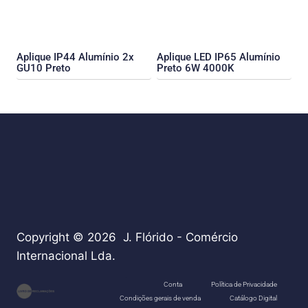
Aplique IP44 Alumínio 2x
Aplique LED IP65 Alumínio
GU10 Preto
Preto 6W 4000K
Copyright © 2026 J. Flórido - Comércio
Internacional Lda.
teste
Conta
Política de Privacidade
Condições gerais de venda
Catálogo Digital