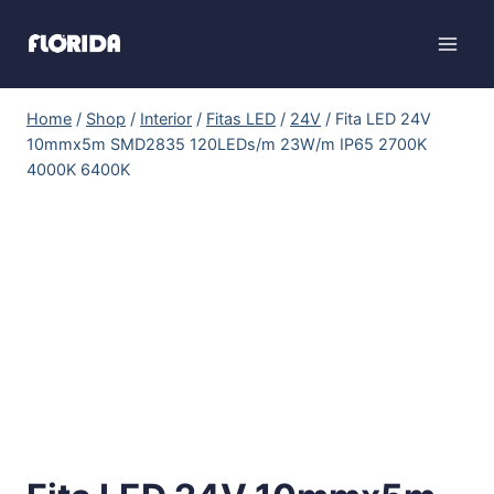
Home
/
Shop
/
Interior
/
Fitas LED
/
24V
/
Fita LED 24V
10mmx5m SMD2835 120LEDs/m 23W/m IP65 2700K
4000K 6400K