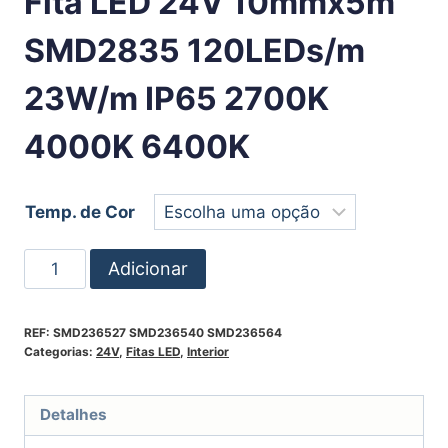
Fita LED 24V 10mmx5m
SMD2835 120LEDs/m
23W/m IP65 2700K
4000K 6400K
Temp. de Cor
Adicionar
REF:
SMD236527 SMD236540 SMD236564
Categorias:
24V
,
Fitas LED
,
Interior
Detalhes