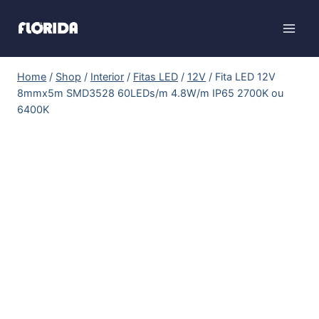
Home
/
Shop
/
Interior
/
Fitas LED
/
12V
/
Fita LED 12V
8mmx5m SMD3528 60LEDs/m 4.8W/m IP65 2700K ou
6400K