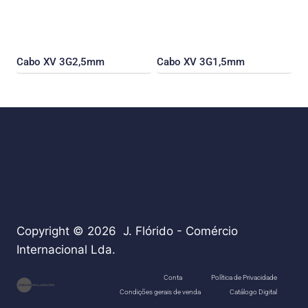
Cabo XV 3G2,5mm
Cabo XV 3G1,5mm
Copyright © 2026 J. Flórido - Comércio
Internacional Lda.
teste
Conta
Política de Privacidade
Condições gerais de venda
Catálogo Digital