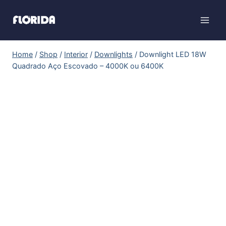
Home
/
Shop
/
Interior
/
Downlights
/
Downlight LED 18W
Quadrado Aço Escovado – 4000K ou 6400K