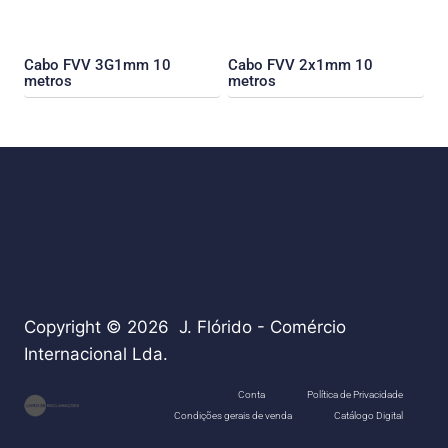
Cabo FVV 3G1mm 10
Cabo FVV 2x1mm 10
metros
metros
Copyright © 2026 J. Flórido - Comércio
Internacional Lda.
teste
Conta
Política de Privacidade
Condições gerais de venda
Catálogo Digital