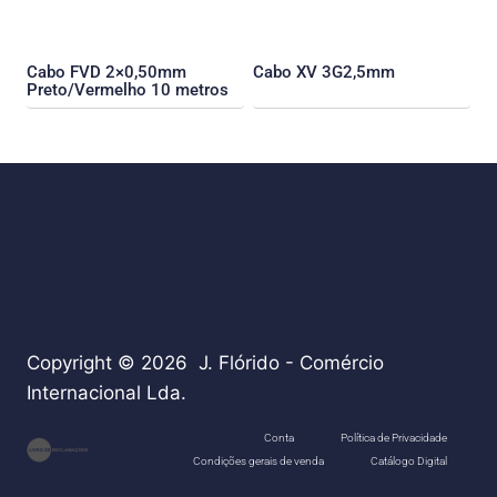
Cabo FVD 2×0,50mm
Cabo XV 3G2,5mm
Preto/Vermelho 10 metros
Copyright © 2026 J. Flórido - Comércio
Internacional Lda.
teste
Conta
Política de Privacidade
Condições gerais de venda
Catálogo Digital